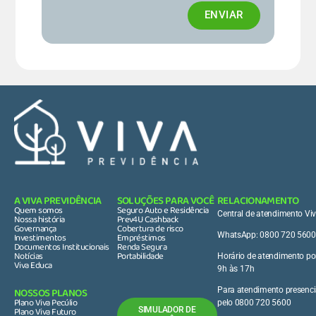
ENVIAR
A VIVA PREVIDÊNCIA
SOLUÇÕES PARA VOCÊ
RELACIONAMENTO
Quem somos
Seguro Auto e Residência
Central de atendimento Vi
Nossa história
Prev4U Cashback
Governança
Cobertura de risco
Investimentos
Empréstimos
WhatsApp: 0800 720 5600
Documentos Institucionais
Renda Segura
Notícias
Portabilidade
Horário de atendimento por
Viva Educa
9h às 17h
NOSSOS PLANOS
Para atendimento presenci
Plano Viva Pecúlio
pelo 0800 720 5600
Plano Viva Futuro
SIMULADOR DE