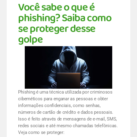
VIVA
Você sabe o que é
phishing? Saiba como
se proteger desse
golpe
Phishing é uma técnica utilizada por criminosos
cibernéticos para enganar as pessoas e obter
informações confidenciais, como senhas,
números de cartão de crédito e dados pessoais.
Isso é feito através de mensagens de e-mail, SMS,
redes sociais e até mesmo chamadas telefônicas.
Veja como se proteger: