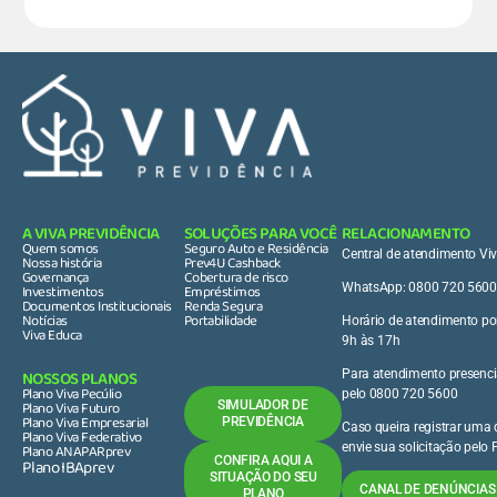
A VIVA PREVIDÊNCIA
SOLUÇÕES PARA VOCÊ
RELACIONAMENTO
Quem somos
Seguro Auto e Residência
Central de atendimento Vi
Nossa história
Prev4U Cashback
Governança
Cobertura de risco
Investimentos
Empréstimos
WhatsApp: 0800 720 5600
Documentos Institucionais
Renda Segura
Notícias
Portabilidade
Horário de atendimento por
Viva Educa
9h às 17h
NOSSOS PLANOS
Para atendimento presenci
Plano Viva Pecúlio
pelo 0800 720 5600
Plano Viva Futuro
SIMULADOR DE
Plano Viva Empresarial
PREVIDÊNCIA
Caso queira registrar uma
Plano Viva Federativo
Plano ANAPARprev
envie sua solicitação pelo
Plano IBAprev
CONFIRA AQUI A
SITUAÇÃO DO SEU
CANAL DE DENÚNCIAS 
PLANO