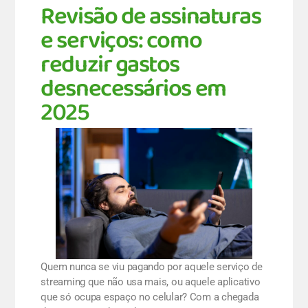
VIVA
Revisão de assinaturas
e serviços: como
reduzir gastos
desnecessários em
2025
Quem nunca se viu pagando por aquele serviço de
streaming que não usa mais, ou aquele aplicativo
que só ocupa espaço no celular? Com a chegada