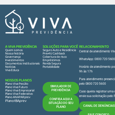
A VIVA PREVIDÊNCIA
SOLUÇÕES PARA VOCÊ
RELACIONAMENTO
Quem somos
Seguro Auto e Residência
Central de atendimento Vi
Nossa história
Prev4U Cashback
Governança
Cobertura de risco
Investimentos
Empréstimos
WhatsApp: 0800 720 5600
Documentos Institucionais
Renda Segura
Notícias
Portabilidade
Horário de atendimento por
Viva Educa
9h às 17h
NOSSOS PLANOS
Para atendimento presenci
Plano Viva Pecúlio
pelo 0800 720 5600
Plano Viva Futuro
SIMULADOR DE
Plano Viva Empresarial
PREVIDÊNCIA
Caso queira registrar uma
Plano Viva Federativo
Plano ANAPARprev
envie sua solicitação pelo
Plano IBAprev
CONFIRA AQUI A
SITUAÇÃO DO SEU
CANAL DE DENÚNCIAS 
PLANO
FALE CONOSCO