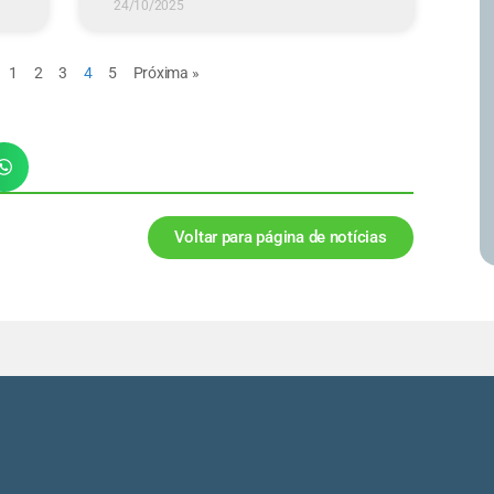
24/10/2025
1
2
3
4
5
Próxima »
Voltar para página de notícias