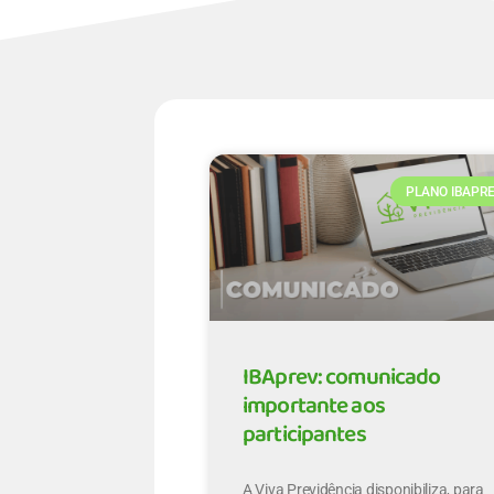
PLANO IBAPR
IBAprev: comunicado
importante aos
participantes
A Viva Previdência disponibiliza, para