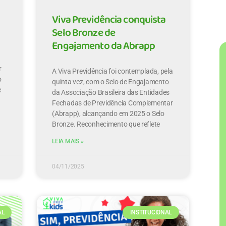
Viva Previdência conquista
Selo Bronze de
Engajamento da Abrapp
r
A Viva Previdência foi contemplada, pela
o
quinta vez, com o Selo de Engajamento
e
da Associação Brasileira das Entidades
Fechadas de Previdência Complementar
(Abrapp), alcançando em 2025 o Selo
Bronze. Reconhecimento que reflete
LEIA MAIS »
04/11/2025
AL
INSTITUCIONAL