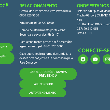
VOCÊ
RELACIONAMENTO
ONDE ESTAMOS
Central de atendimento Viva Previdência:
Setor de Múltiplas Ativid
0800 720 5600
Trecho 03, conj 03, Bl-“E”,
416
WhatsApp: 0800 720 5600
Ed. The Union Office – Zo
CEP: 70.610-053
Horário de atendimento por telefone:
Brasília – DF
Segunda a sexta, das 9h às 17h
Para atendimento presencial é necessário
agendamento pelo 0800 720 5600
CONECTE-SE
ÊNCIA
Caso queira registrar uma demanda fora
UAÇÃO
desses horários, envie sua solicitação pelo
Fale Conosco.
CANAL DE DENÚNCIAS VIVA
PREVIDÊNCIA
FALE CONOSCO
AUTOATENDIMENTO