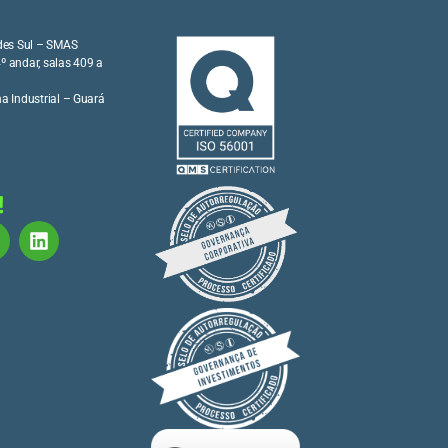
ades Sul – SMAS
 4º andar, salas 409 a
na Industrial – Guará
!