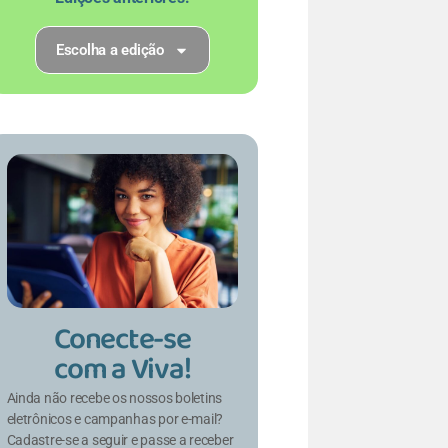
Escolha a edição
Conecte-se
com a Viva!
Ainda não recebe os nossos boletins
eletrônicos e campanhas por e-mail?
Cadastre-se a seguir e passe a receber