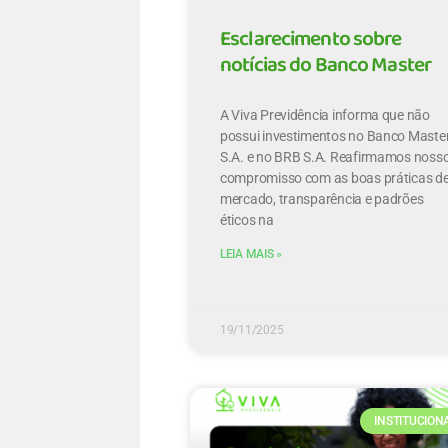
Esclarecimento sobre
notícias do Banco Master
A Viva Previdência informa que não
possui investimentos no Banco Maste
S.A. e no BRB S.A. Reafirmamos noss
compromisso com as boas práticas d
mercado, transparência e padrões
éticos na
LEIA MAIS »
19/11/2025
INSTITUCION