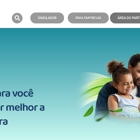
SIMULADOR
PARA EMPRESAS
ÁREA DO PART
ara você
r melhor a
ra