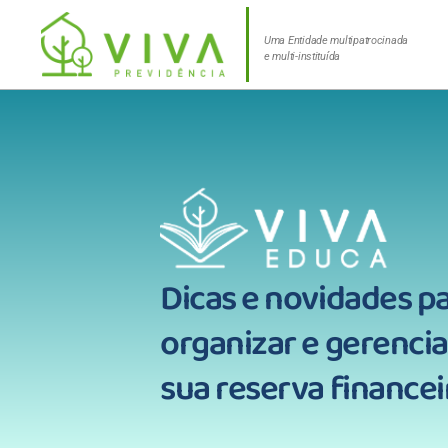
Uma Entidade multipatrocinada
e multi-instituída
Dicas e novidades p
organizar e gerencia
sua reserva financei