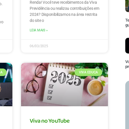
Renda! Você teve recebimentos da Viva
o.
Previdência ou realizou contribuições em
2024? Disponibilizamos na área restrita
Te
do site o
ovo
gu
LEIA MAIS »
06/03/2025
Vo
pr
CA
VIVA EDUCA
Viva no YouTube