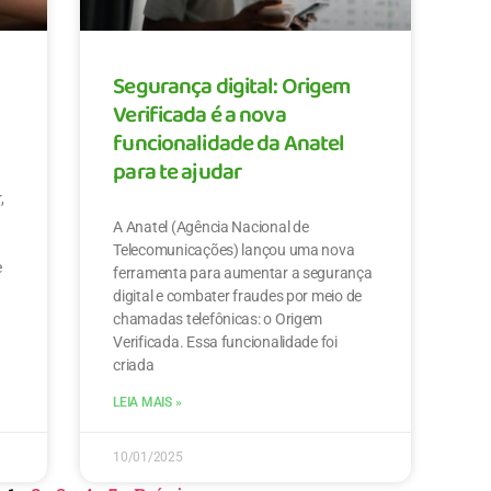
Segurança digital: Origem
Verificada é a nova
funcionalidade da Anatel
para te ajudar
,
A Anatel (Agência Nacional de
e
Telecomunicações) lançou uma nova
e
ferramenta para aumentar a segurança
digital e combater fraudes por meio de
chamadas telefônicas: o Origem
Verificada. Essa funcionalidade foi
criada
LEIA MAIS »
10/01/2025