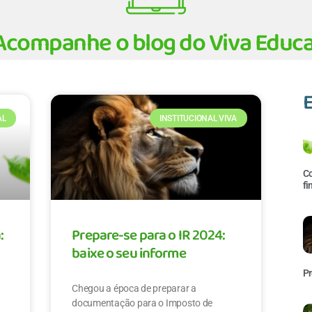
Acompanhe o blog do Viva Educa
AL
INSTITUCIONAL VIVA
Co
fi
:
Prepare-se para o IR 2024:
baixe o seu informe
Pr
Chegou a época de preparar a
documentação para o Imposto de